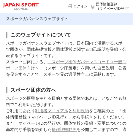
団体情報登録
ログイン
（マイページID発行）
スポーツガバナンスウェブサイト
このウェブサイトについて
スポーツガバナンスウェブサイトは、日本国内で活動するスポー
ツ団体が、団体基礎情報と団体運営に関する自己説明を登録・公
表するウェブサイトです。
スポーツ団体による、
「スポーツ団体ガバナンスコード＜一般ス
ポーツ団体向け＞」
（スポーツ庁策定）を用いた自己説明・公表
を促進することで、スポーツ界の透明性向上に貢献します。
スポーツ団体の方へ
スポーツの振興を主たる目的とする団体であれば、どなたでも無
料でご利用いただけます。
ご利用にあたり
利用者マニュアル
と
利用規約
をご確認の上、「団
体情報登録（マイページID発行）」から手続きをしてください。
また、マイページIDの発行や、団体情報の登録・変更についての
基本的な手順を紹介した
操作説明動画
を公開していますので、適