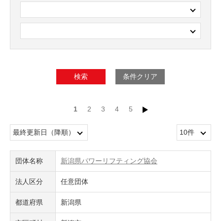
検索
条件クリア
1
2
3
4
5
団体名称
新潟県パワーリフティング協会
法人区分
任意団体
都道府県
新潟県