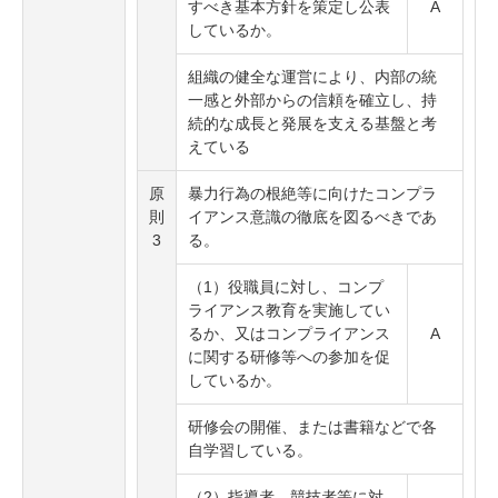
すべき基本方針を策定し公表
A
しているか。
組織の健全な運営により、内部の統
一感と外部からの信頼を確立し、持
続的な成長と発展を支える基盤と考
えている
原
暴力行為の根絶等に向けたコンプラ
則
イアンス意識の徹底を図るべきであ
3
る。
（1）役職員に対し、コンプ
ライアンス教育を実施してい
るか、又はコンプライアンス
A
に関する研修等への参加を促
しているか。
研修会の開催、または書籍などで各
自学習している。
（2）指導者、競技者等に対